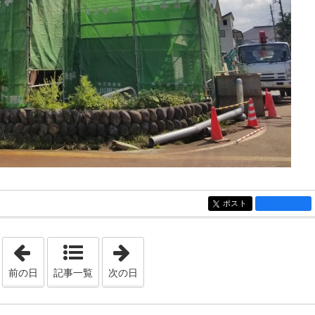
ポスト
entry233
「2019年7月12日」
「2020年11月23日」
前の日
記事一覧
次の日